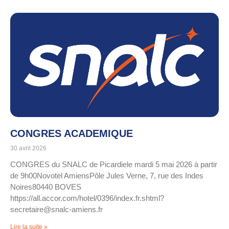
CONGRES ACADEMIQUE
30 avril 2026
CONGRES du SNALC de Picardiele mardi 5 mai 2026 à partir
de 9h00Novotel AmiensPôle Jules Verne, 7, rue des Indes
Noires80440 BOVES
https://all.accor.com/hotel/0396/index.fr.shtml?
secretaire@snalc-amiens.fr
Lire la suite »