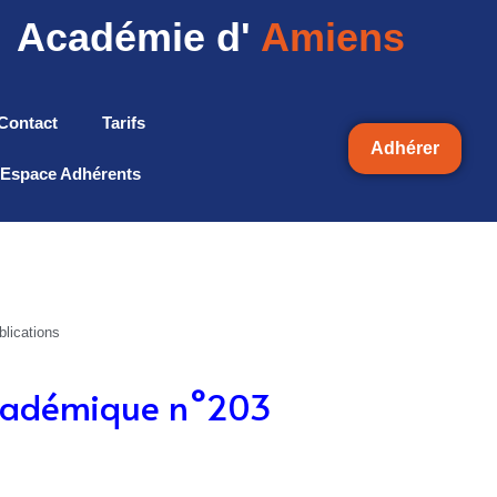
Académie d'
Amiens
Contact
Tarifs
Adhérer
Espace Adhérents
blications
académique n°203