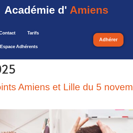
Académie d'
Amiens
Contact
Tarifs
Adhérer
Espace Adhérents
025
nts Amiens et Lille du 5 nove