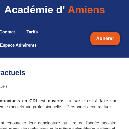
Académie d'
Amiens
Contact
Tarifs
Adhérer
Espace Adhérents
ractuels
tuels
ntractuels en CDI est ouverte.
La saisie est à faire sur
démie (onglets vie professionnelle – Personnels contractuels –
nt renouveler leur candidature au titre de l’année scolaire
mes modalités techniques et le même calendrier que décrit ci-