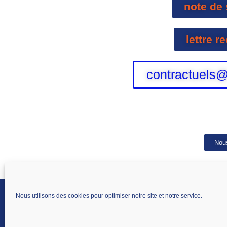
note de 
lettre re
contractuels@
Nous
Nous utilisons des cookies pour optimiser notre site et notre service.
SNALC AMIENS
14 rue Edmond Cavillon
80270 Airaines