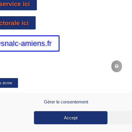
service ici
ctorale ici
snalc-amiens.fr
 écrire
Gérer le consentement
Accept